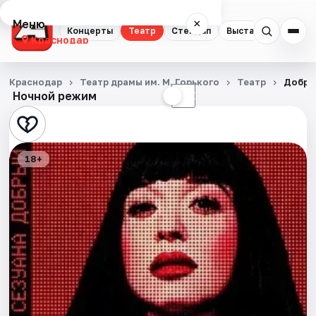
Меню
×
Концерты
Театр
Стендап
Выставки
Квест
Краснодар
Концерты
Краснодар
Театр драмы им. М. Горького
Театр
Добры
Ночной режим
☀
☾
Театр
Стендап
18+
Выставки
Квесты
Экскурсии
Спорт
События