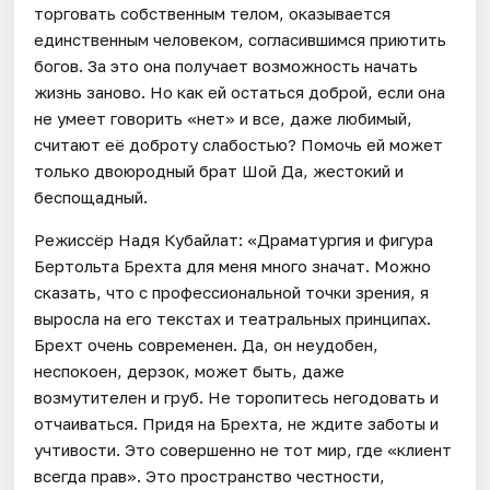
торговать собственным телом, оказывается
единственным человеком, согласившимся приютить
богов. За это она получает возможность начать
жизнь заново. Но как ей остаться доброй, если она
не умеет говорить «нет» и все, даже любимый,
считают её доброту слабостью? Помочь ей может
только двоюродный брат Шой Да, жестокий и
беспощадный.
Режиссёр Надя Кубайлат: «Драматургия и фигура
Бертольта Брехта для меня много значат. Можно
сказать, что с профессиональной точки зрения, я
выросла на его текстах и театральных принципах.
Брехт очень современен. Да, он неудобен,
неспокоен, дерзок, может быть, даже
возмутителен и груб. Не торопитесь негодовать и
отчаиваться. Придя на Брехта, не ждите заботы и
учтивости. Это совершенно не тот мир, где «клиент
всегда прав». Это пространство честности,