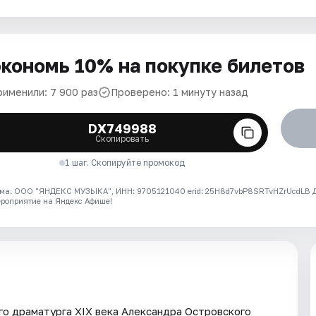
кономь 10% на покупке билетов
рименили: 7 900 раз
Проверено: 1 минуту назад
DX749988
Скопировать
1 шаг. Скопируйте промокод
ма. ООО "ЯНДЕКС МУЗЫКА", ИНН: 9705121040 erid: 25H8d7vbP8SRTvHZrUcdLB
ероприятие на Яндекс Афише!
го драматурга XIX века Александра Островского