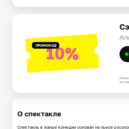
Города
Сэ
Площадки
П
Артисты
ПРОМОКОД
10%
Рейтинги
Рекла
это м
О спектакле
Спектакль в жанре комедии основан на пьесе русско