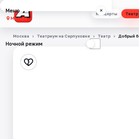
Меню
×
Концерты
Театр
Москва
Концерты
Москва
Театриум на Серпуховке
Театр
Добрый б
Ночной режим
☀
☾
Театр
Стендап
Выставки
Квесты
Экскурсии
Спорт
События