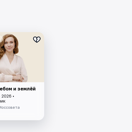
ебом и землёй
 2026 •
ник
 Моссовета