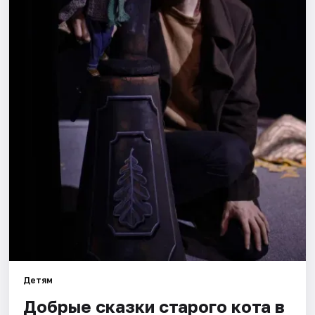
Города
Площадки
Артисты
Рейтинги
Детям
Добрые сказки старого кота в