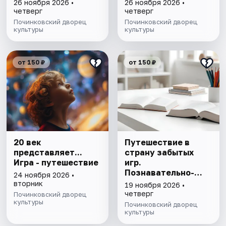
26 ноября 2026 •
26 ноября 2026 •
четверг
четверг
Починковский дворец
Починковский дворец
культуры
культуры
от 150 ₽
от 150 ₽
20 век
Путешествие в
представляет...
страну забытых
Игра - путешествие
игр.
Познавательно-
24 ноября 2026 •
игровая программа
вторник
19 ноября 2026 •
четверг
Починковский дворец
культуры
Починковский дворец
культуры