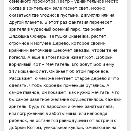
семейного просмотра.Театр - удивительное место.
Когда в зрительном зале гаснет свет, можно
оказаться где угодно: в пустыне, джунглях или на
другой планете. В этот раз фантазия перенесет
зрителя в чудесный осенний парк, где живет
Дядюшка Фонарь, Тетушка Скамейка, растет
огромное и могучее Дерево, которое своими
крайними веточками щекочет звезды, чтобы те не
погасли. А еще в этом парке живет Кот. Добрый
ворчливый Кот - Мечтатель. Его зовут Боб и ему
147 кошачьих лет. Он знает об этом парке всё.
Расскажет, о чем же мечтает старое дерево и что
сделать, чтобы короеды поменьше ругались. А
самое главное, он покажет, как нужно мечтать, что
бы самое заветное желание осуществилось.Каждый
зритель, будь то взрослый и очень занятый папа,
или погруженная в заботы мама, или непоседа
ребенок, не останется равнодушным от встречи с
добрым Котом, уникальной куклой, оживающей на