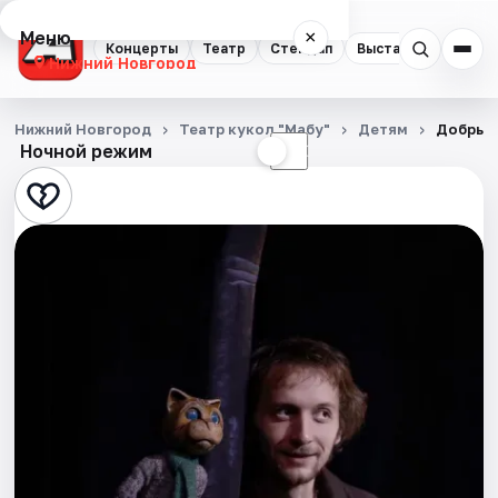
Меню
×
Концерты
Театр
Стендап
Выставки
Квест
Нижний Новгород
Концерты
Нижний Новгород
Театр кукол "Мабу"
Детям
Добрые 
Ночной режим
☀
☾
Театр
Стендап
Выставки
Квесты
Экскурсии
Спорт
События