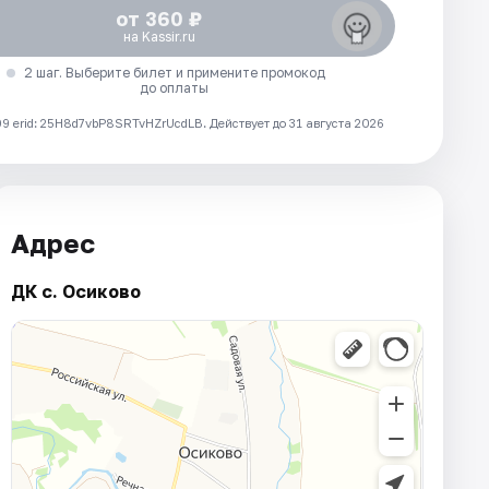
от 360 ₽
на Kassir.ru
2 шаг. Выберите билет и примените промокод
до оплаты
 erid: 25H8d7vbP8SRTvHZrUcdLB.
Действует до 31 августа 2026
Адрес
ДК с. Осиково