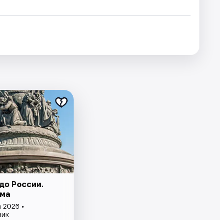
до России.
ма
 2026 •
ник