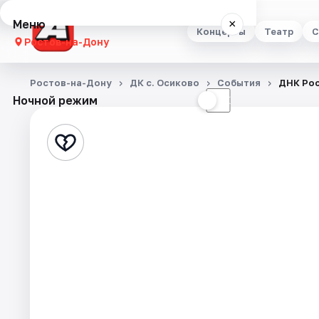
Меню
×
Концерты
Театр
С
Ростов-на-Дону
Концерты
Ростов-на-Дону
ДК с. Осиково
События
ДНК Рос
Ночной режим
☀
☾
Театр
Стендап
Выставки
Квесты
Экскурсии
Спорт
События