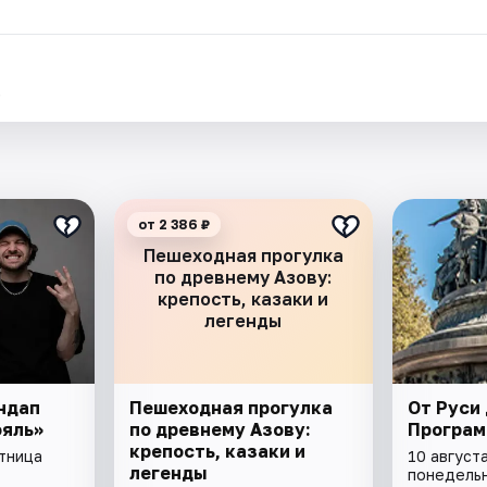
.
от 2 386 ₽
Пешеходная прогулка
по древнему Азову:
крепость, казаки и
легенды
ндап
Пешеходная прогулка
От Руси 
ояль»
по древнему Азову:
Програм
крепость, казаки и
ятница
10 августа
легенды
понедель