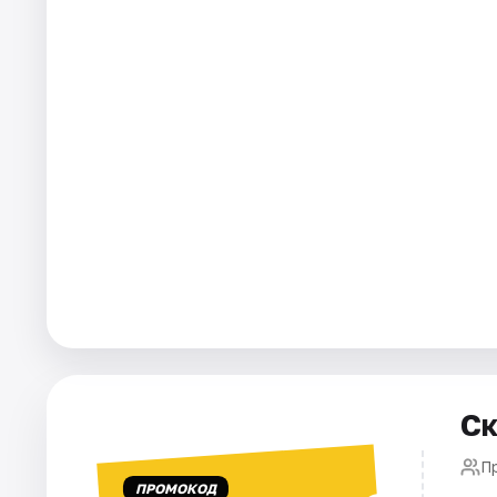
Города
Площадки
Артисты
Рейтинги
Ск
П
ПРОМОКОД