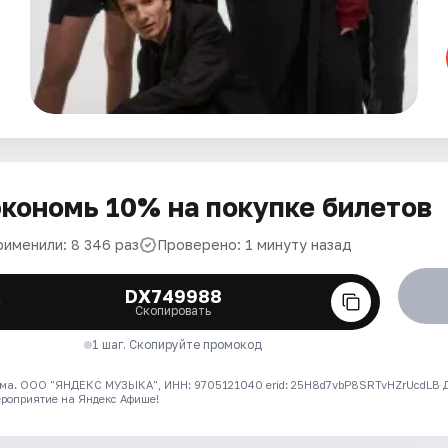
кономь 10% на покупке билетов
рименили: 8 346 раз
Проверено: 1 минуту назад
DX749988
Скопировать
1 шаг. Скопируйте промокод
ма. ООО "ЯНДЕКС МУЗЫКА", ИНН: 9705121040 erid: 25H8d7vbP8SRTvHZrUcdLB
ероприятие на Яндекс Афише!