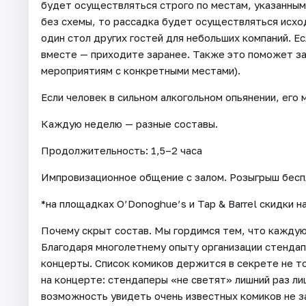
будет осуществляться строго по местам, указанным 
без схемы, то рассадка будет осуществляться исхо
один стол других гостей для небольших компаний. Е
вместе — приходите заранее. Также это поможет зан
мероприятиям с конкретными местами).
Если человек в сильном алкогольном опьянении, его 
Каждую неделю — разные составы.
Продолжительность: 1,5–2 часа
Импровизационное общение с залом. Розыгрыш бесп
*на площадках O’Donoghue’s и Tap & Barrel скидки 
Почему скрыт состав. Мы гордимся тем, что кажду
Благодаря многолетнему опыту организации стендап
концерты. Список комиков держится в секрете не то
на концерте: стендаперы «не светят» лишний раз лиц
возможность увидеть очень известных комиков не з