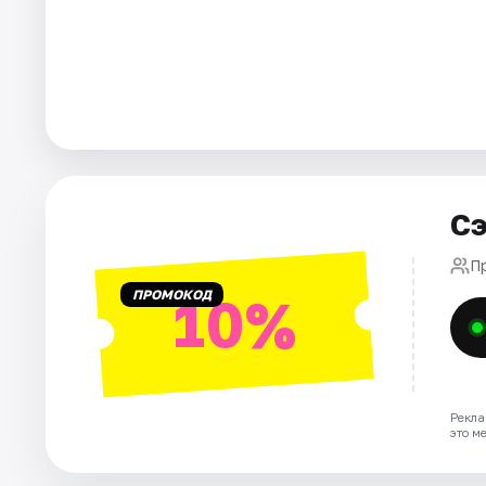
Города
Площадки
Артисты
Рейтинги
Сэ
П
ПРОМОКОД
10%
Рекла
это м