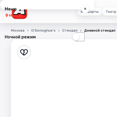
Меню
×
Концерты
Театр
Москва
Концерты
Москва
O’Donoghue’s
Стендап
Дневной стендап
Ночной режим
☀
☾
Театр
Стендап
Выставки
Квесты
Экскурсии
Спорт
События