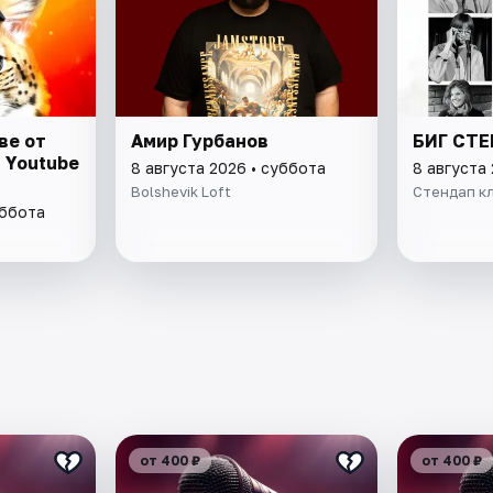
ве от
Амир Гурбанов
БИГ СТ
 Youtube
8 августа 2026 • суббота
8 августа
Bolshevik Loft
Стендап кл
уббота
от 400 ₽
от 400 ₽