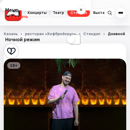
Меню
×
Концерты
Театр
Стендап
Выставки
Квест
Казань
Концерты
Казань
ресторан «Хофбройхаус»
Стендап
Дневной с
Ночной режим
☀
☾
Театр
Стендап
18+
Выставки
Квесты
Экскурсии
Спорт
События