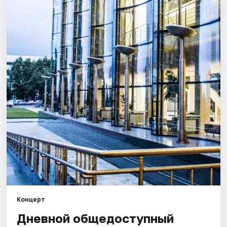
Города
Площадки
Артисты
Рейтинги
Концерт
Дневной общедоступный