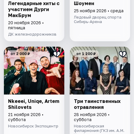
Легендарные хиты с
Шоумен
участием Дурги
25 ноября 2026 • среда
МакБрум
Ледовый дворец спорта
Сибирь-Арена
20 ноября 2026 •
пятница
ДК железнодорожников
от 2 000 ₽
от 1 200 ₽
Nkeeei, Uniqe, Artem
Три таинственных
Shilovets
отравления
21 ноября 2026 •
28 ноября 2026 •
суббота
суббота
Новосибирск Экспоцентр
Новосибирская
филармония (ГКЗ им. А.М.