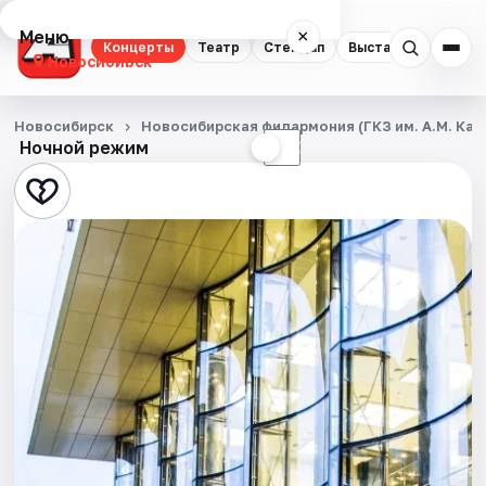
Меню
×
Концерты
Театр
Стендап
Выставки
Квест
Новосибирск
Концерты
Новосибирск
Новосибирская филармония (ГКЗ им. А.М. Кац
Ночной режим
☀
☾
Театр
Стендап
Выставки
Квесты
Экскурсии
Спорт
События