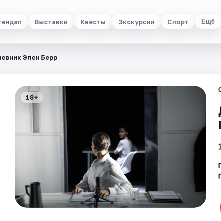
тендап
Выставки
Квесты
Экскурсии
Спорт
Ещё
евник Элен Берр
18+