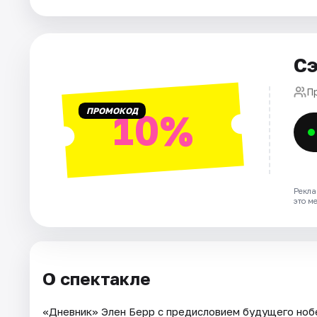
Города
Сэ
Площадки
П
Артисты
ПРОМОКОД
10%
Рейтинги
Рекла
это м
О спектакле
«Дневник» Элен Берр с предисловием будущего ноб