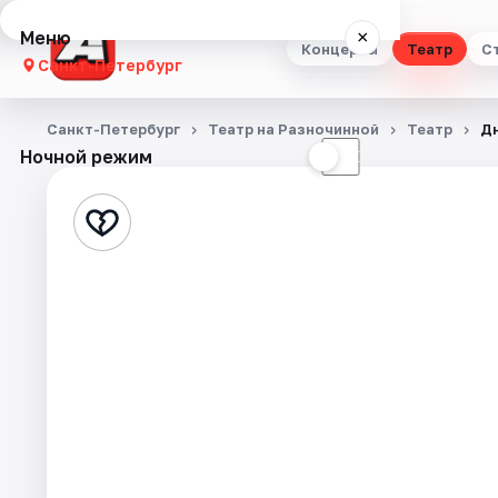
Меню
×
Концерты
Театр
С
Санкт-Петербург
Концерты
Санкт-Петербург
Театр на Разночинной
Театр
Дн
Ночной режим
☀
☾
Театр
Стендап
Выставки
Квесты
Экскурсии
Спорт
События