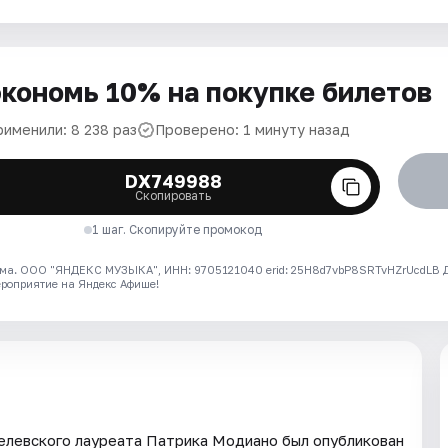
кономь 10% на покупке билетов
рименили: 8 238 раз
Проверено: 1 минуту назад
DX749988
Скопировать
1 шаг. Скопируйте промокод
ма. ООО "ЯНДЕКС МУЗЫКА", ИНН: 9705121040 erid: 25H8d7vbP8SRTvHZrUcdLB
ероприятие на Яндекс Афише!
елевского лауреата Патрика Модиано был опубликован