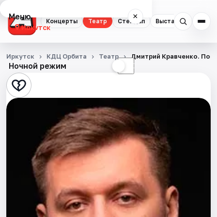
Меню
×
Концерты
Театр
Стендап
Выставки
Квест
Иркутск
Концерты
Иркутск
КДЦ Орбита
Театр
Дмитрий Кравченко. Поэ
Ночной режим
☀
☾
Театр
Стендап
Выставки
Квесты
Спорт
События