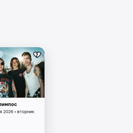
лимпос
я 2026 • вторник
a