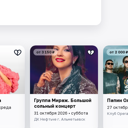
от 3 150 ₽
от 2 000 ₽
а
Группа Мираж. Большой
Папин О
сольный концерт
 среда
27 октябр
31 октября 2026 • суббота
Клуб Oper
ДК Нефтьче г. Альметьевск