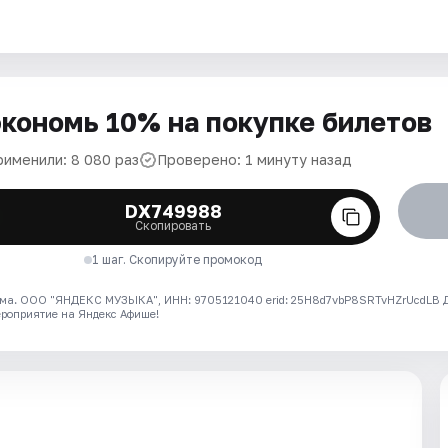
кономь 10% на покупке билетов
рименили: 8 080 раз
Проверено: 1 минуту назад
DX749988
Скопировать
1 шаг. Скопируйте промокод
ма. ООО "ЯНДЕКС МУЗЫКА", ИНН: 9705121040 erid: 25H8d7vbP8SRTvHZrUcdLB
ероприятие на Яндекс Афише!