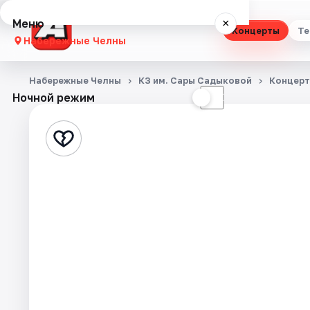
Меню
×
Концерты
Те
Набережные Челны
Концерты
Набережные Челны
КЗ им. Сары Садыковой
Концер
Ночной режим
☀
☾
Театр
Стендап
Выставки
Экскурсии
События
Города