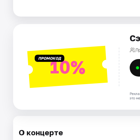
Площадки
Артисты
Рейтинги
Сэ
П
ПРОМОКОД
10%
Рекла
это м
О концерте