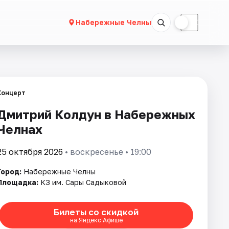
☀
☾
Набережные Челны
Концерт
Дмитрий Колдун в Набережных
Челнах
25 октября 2026
• воскресенье • 19:00
Город:
Набережные Челны
Площадка:
КЗ им. Сары Садыковой
Билеты со скидкой
на Яндекс Афише