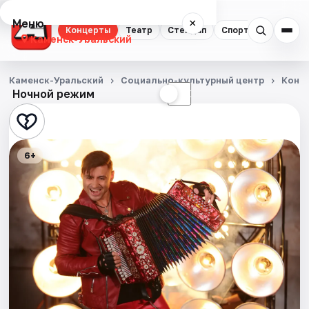
Меню
×
Концерты
Театр
Стендап
Спорт
Каменск-Уральский
Концерты
Каменск-Уральский
Социально-культурный центр
Конц
Ночной режим
☀
☾
Театр
Стендап
6+
Спорт
Города
Площадки
Артисты