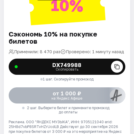
10%
Сэкономь 10% на покупке
билетов
Применили: 8 470 раз
Проверено: 1 минуту назад
DX749988
Скопировать
1 шаг. Скопируйте промокод
от 1 000 ₽
на Яндекс Афише
2 шаг. Выберите билет и примените промокод
до оплаты
Реклама. ООО "ЯНДЕКС МУЗЫКА", ИНН: 9705121040 erid:
25H8d7vbP8SRTvHZrUcdLB
Действует до 30 сентября 2026
при покупке билетов от 3 000 ₽ на это мероприятие на Яндекс