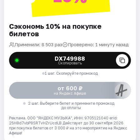
Сэкономь 10% на покупке
билетов
Применили: 8 503 раз
Проверено: 1 минуту назад
DX749988
Скопировать
1 шаг. Скопируйте промокод
от 600 ₽
на Яндекс Афише
2 шаг. Выберите билет и примените промокод
до оплаты
Реклама. ООО "ЯНДЕКС МУЗЫКА", ИНН: 9705121040 erid:
25H8d7vbP8SRTvHZrUcdLB
Действует до 30 сентября 2026
при покупке билетов от 3 000 ₽ на это мероприятие на Яндекс
Афише!