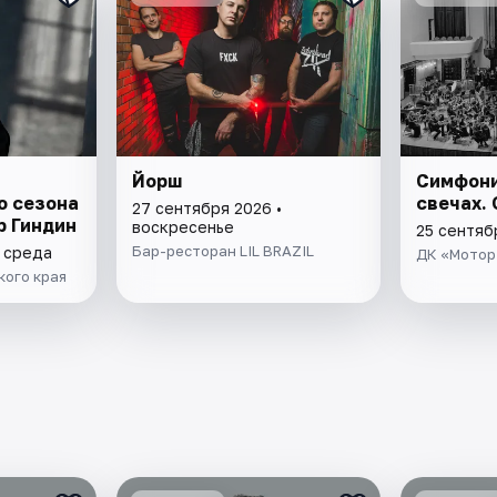
Йорш
Симфони
о сезона
свечах.
27 сентября 2026 •
р Гиндин
воскресенье
25 сентяб
Бар-ресторан LIL BRAZIL
• среда
ДК «Мотор
ого края