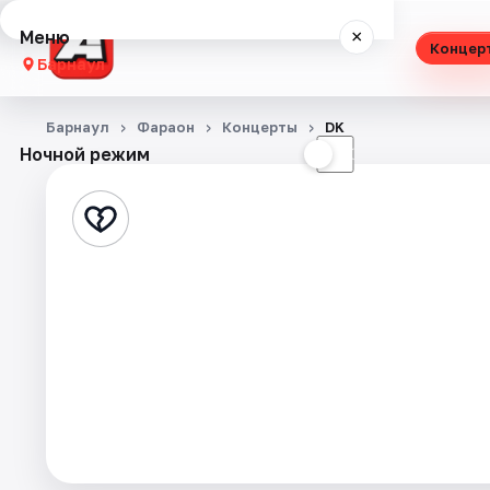
Меню
×
Концер
Барнаул
Концерты
Барнаул
Фараон
Концерты
DK
Ночной режим
☀
☾
Театр
Стендап
Выставки
Спорт
События
Города