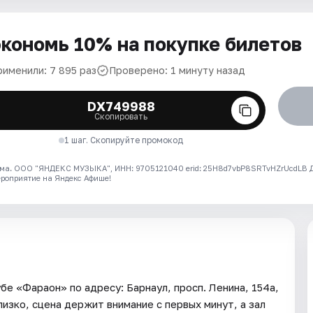
кономь 10% на покупке билетов
рименили: 7 895 раз
Проверено: 1 минуту назад
DX749988
Скопировать
1 шаг. Скопируйте промокод
ма. ООО "ЯНДЕКС МУЗЫКА", ИНН: 9705121040 erid: 25H8d7vbP8SRTvHZrUcdLB
ероприятие на Яндекс Афише!
бе «Фараон» по адресу: Барнаул, просп. Ленина, 154а,
лизко, сцена держит внимание с первых минут, а зал