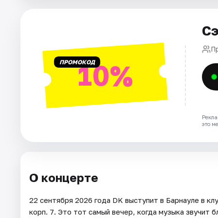
Площадки
Артисты
Сэ
Рейтинги
П
ПРОМОКОД
10%
Рекла
это м
О концерте
22 сентября 2026 года DK выступит в Барнауле в клу
корп. 7. Это тот самый вечер, когда музыка звучит б