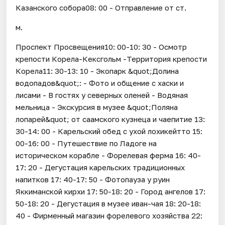
Казанского собора08: 00 - Отправление от ст.
м.
Проспект Просвещения10: 00-10: 30 - Осмотр
крепости Корела-Кексгольм -Территория крепости
Корела11: 30-13: 10 - Экопарк &quot;Долина
водопадов&quot;: - Фото и общение с хаски и
лисами - В гостях у северных оленей - Водяная
мельница - Экскурсия в музее &quot;Поляна
лопарей&quot; от саамского кузнеца и чаепитие 13:
30-14: 00 - Карельский обед с ухой лохикейтто 15:
00-16: 00 - Путешествие по Ладоге на
историческом корабле - Форелевая ферма 16: 40-
17: 20 - Дегустация карельских традиционных
напитков 17: 40-17: 50 - Фотопауза у руин
Яккиманской кирхи 17: 50-18: 20 - Город ангелов 17:
50-18: 20 - Дегустация в музее иван-чая 18: 20-18:
40 - Фирменный магазин форелевого хозяйства 22: