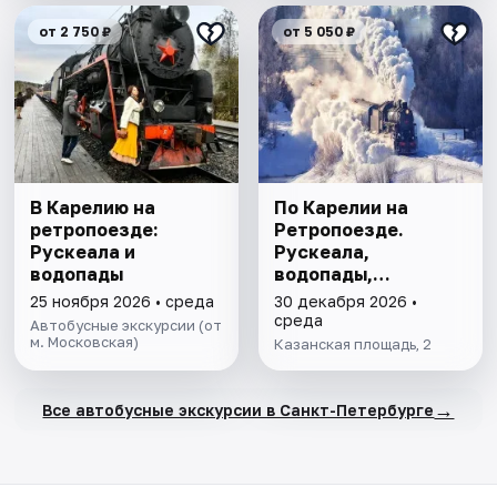
от 2 750 ₽
от 5 050 ₽
В Карелию на
По Карелии на
ретропоезде:
Ретропоезде.
Рускеала и
Рускеала,
водопады
водопады,
Сортавала
25 ноября 2026 • среда
30 декабря 2026 •
среда
Автобусные экскурсии (от
м. Московская)
Казанская площадь, 2
→
Все автобусные экскурсии в Санкт-Петербурге