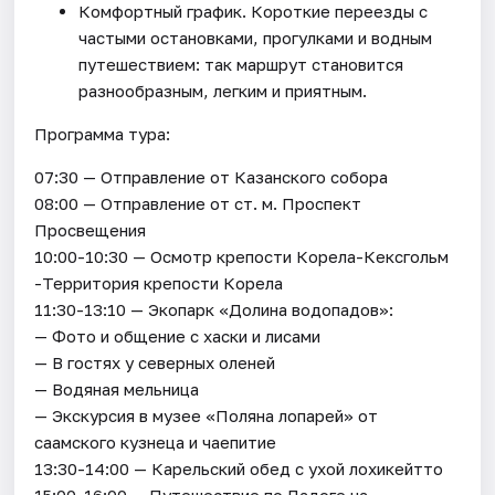
Комфортный график. Короткие переезды с
частыми остановками, прогулками и водным
путешествием: так маршрут становится
разнообразным, легким и приятным.
Программа тура:
07:30 — Отправление от Казанского собора
08:00 — Отправление от ст. м. Проспект
Просвещения
10:00-10:30 — Осмотр крепости Корела-Кексгольм
-Территория крепости Корела
11:30-13:10 — Экопарк «Долина водопадов»:
— Фото и общение с хаски и лисами
— В гостях у северных оленей
— Водяная мельница
— Экскурсия в музее «Поляна лопарей» от
саамского кузнеца и чаепитие
13:30-14:00 — Карельский обед с ухой лохикейтто
15:00-16:00 — Путешествие по Ладоге на