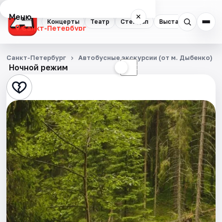
Меню
×
Концерты
Театр
Стендап
Выставки
Квест
Санкт-Петербург
Концерты
Санкт-Петербург
Автобусные экскурсии (от м. Дыбенко)
Ночной режим
☀
☾
Театр
Стендап
Выставки
Квесты
Экскурсии
Спорт
События