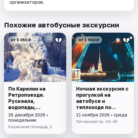
организаторов.
Похожие автобусные экскурсии
от 5 050 ₽
от 1 980 ₽
По Карелии на
Ночная экскурсия с
Ретропоезде.
прогулкой на
Рускеала,
автобусе и
водопады,
теплоходе по
Сортавала
Петербургу
28 декабря 2026 •
11 ноября 2026 • среда
понедельник
Лиговский пр. 43-45
Казанская площадь, 2