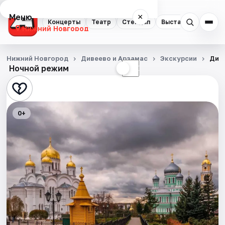
Меню
×
Концерты
Театр
Стендап
Выставки
Квест
Нижний Новгород
Концерты
Нижний Новгород
Дивеево и Арзамас
Экскурсии
Див
Ночной режим
☀
☾
Театр
Стендап
0+
Выставки
Квесты
Экскурсии
Спорт
События