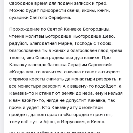
Свободное время для подачи записок и треб.
Можно будет приобрести свечи, иконы, книги,
сухарики Святого Серафима.
Прохождение по Святой Канавке Богородицы,
чтение молитвы Богородице «Богородице Дево,
радуйся, Благодатная Марие, Господь с Тобою;
благословенна ты в женах и благословен плод чрева
твоего, яко Спаса родила еси душ наших». Про
Канавку завещал батюшка Серафим Саровский:
«Когда век-то кончится, сначала станет антихрист
с храмов кресты снимать да монастыри разорять, и
все монастыри разорит! А к вашему-то подойдет, а
Канавка-то и станет от земли до неба, ему и нельзя
к вам взойти-то, нигде не допустит Канавка, так
прочь и уйдет. Кто Канавку эту с молитвой
пройдет, да полтораста «Богородиц» прочтет,
тому всё тут: и Афон, и Иерусалим, и Киев».
Вы сможете зайти в одну из трапезных на