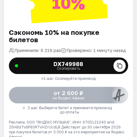
10%
Сэкономь 10% на покупке
билетов
Применили: 8 219 раз
Проверено: 1 минуту назад
DX749988
Скопировать
1 шаг. Скопируйте промокод
от 2 600 ₽
на Яндекс Афише
2 шаг. Выберите билет и примените промокод
до оплаты
Реклама. ООО "ЯНДЕКС МУЗЫКА", ИНН: 9705121040 erid:
25H8d7vbP8SRTvHZrUcdLB
Действует до 30 сентября 2026
при покупке билетов от 3 000 ₽ на это мероприятие на Яндекс
Афише!