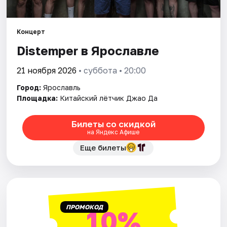
Города
Площадки
Концерт
Distemper в Ярославле
Артисты
21 ноября 2026
• суббота • 20:00
Рейтинги
Город:
Ярославль
Площадка:
Китайский лётчик Джао Да
Билеты со скидкой
на Яндекс Афише
Еще билеты
ПРОМОКОД
10%