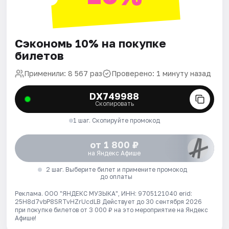
Сэкономь 10% на покупке
билетов
Применили: 8 567 раз
Проверено: 1 минуту назад
DX749988
Скопировать
1 шаг. Скопируйте промокод
от 1 800 ₽
на Яндекс Афише
2 шаг. Выберите билет и примените промокод
до оплаты
Реклама. ООО "ЯНДЕКС МУЗЫКА", ИНН: 9705121040 erid:
25H8d7vbP8SRTvHZrUcdLB
Действует до 30 сентября 2026
при покупке билетов от 3 000 ₽ на это мероприятие на Яндекс
Афише!