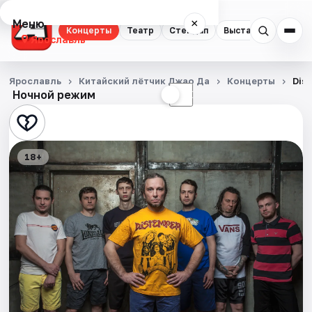
Меню
×
Концерты
Театр
Стендап
Выставки
Квест
Ярославль
Концерты
Ярославль
Китайский лётчик Джао Да
Концерты
Dis
Ночной режим
☀
☾
Театр
Стендап
18+
Выставки
Квесты
Экскурсии
События