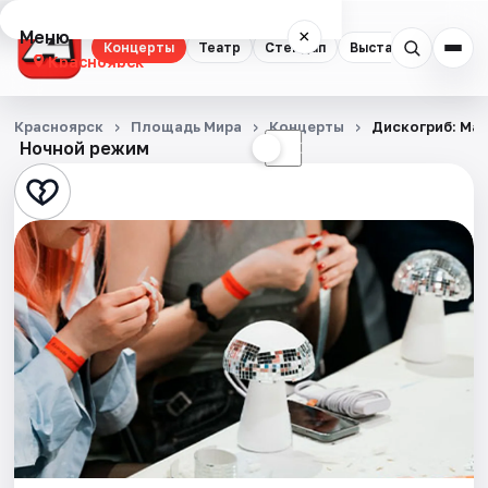
Меню
×
Концерты
Театр
Стендап
Выставки
Квест
Красноярск
Концерты
Красноярск
Площадь Мира
Концерты
Дискогриб: Ма
Ночной режим
☀
☾
Театр
Стендап
Выставки
Квесты
Экскурсии
Спорт
События