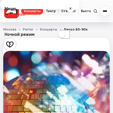
Меню
×
Концерты
Театр
Стендап
Выставки
Квест
Москва
Концерты
Москва
Petter
Концерты
Диско 80-90х
Ночной режим
☀
☾
Театр
Стендап
Выставки
Квесты
Экскурсии
Спорт
События