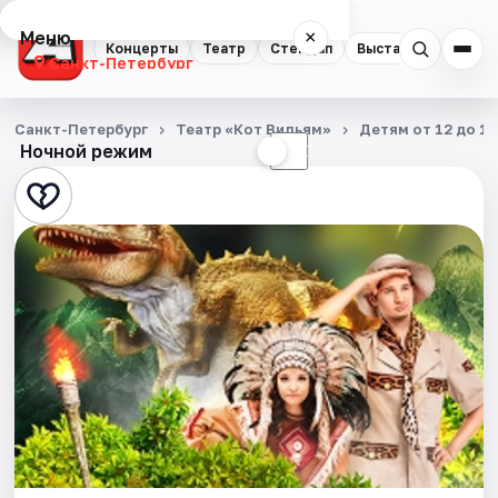
Меню
×
Концерты
Театр
Стендап
Выставки
Квест
Санкт-Петербург
Концерты
Санкт-Петербург
Театр «Кот Вильям»
Детям от 12 до 15
Ночной режим
☀
☾
Театр
Стендап
Выставки
Квесты
Экскурсии
Спорт
События