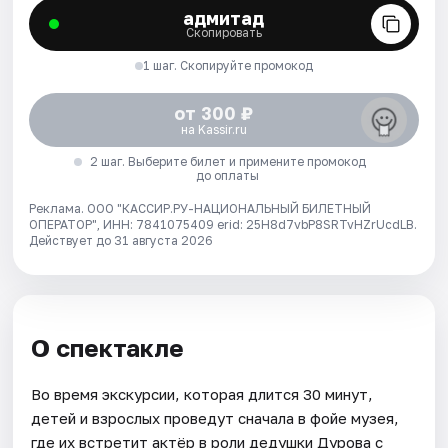
адмитад
Скопировать
1 шаг. Скопируйте промокод
от 300 ₽
на Kassir.ru
2 шаг. Выберите билет и примените промокод
до оплаты
Реклама. ООО "КАССИР.РУ-НАЦИОНАЛЬНЫЙ БИЛЕТНЫЙ
ОПЕРАТОР", ИНН: 7841075409 erid: 25H8d7vbP8SRTvHZrUcdLB.
Действует до 31 августа 2026
О спектакле
Во время экскурсии, которая длится 30 минут,
детей и взрослых проведут сначала в фойе музея,
где их встретит актёр в роли дедушки Дурова с