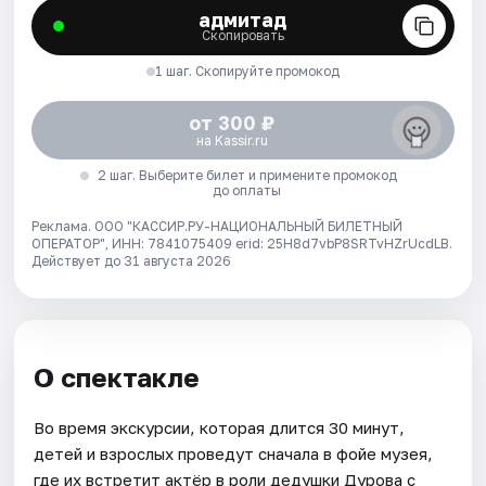
адмитад
Скопировать
1 шаг. Скопируйте промокод
от 300 ₽
на Kassir.ru
2 шаг. Выберите билет и примените промокод
до оплаты
Реклама. ООО "КАССИР.РУ-НАЦИОНАЛЬНЫЙ БИЛЕТНЫЙ
ОПЕРАТОР", ИНН: 7841075409 erid: 25H8d7vbP8SRTvHZrUcdLB.
Действует до 31 августа 2026
О спектакле
Во время экскурсии, которая длится 30 минут,
детей и взрослых проведут сначала в фойе музея,
где их встретит актёр в роли дедушки Дурова с