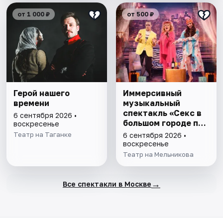
от 1 000 ₽
от 500 ₽
Герой нашего
Иммерсивный
времени
музыкальный
спектакль «Секс в
6 сентября 2026 •
большом городе по-
воскресенье
русски»
Театр на Таганке
6 сентября 2026 •
воскресенье
Театр на Мельникова
→
Все спектакли в Москве