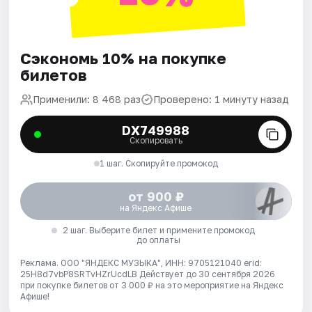
Сэкономь 10% на покупке
билетов
Применили: 8 468 раз
Проверено: 1 минуту назад
DX749988
Скопировать
1 шаг. Скопируйте промокод
от 900 ₽
на Яндекс Афише
2 шаг. Выберите билет и примените промокод
до оплаты
Реклама. ООО "ЯНДЕКС МУЗЫКА", ИНН: 9705121040 erid:
25H8d7vbP8SRTvHZrUcdLB
Действует до 30 сентября 2026
при покупке билетов от 3 000 ₽ на это мероприятие на Яндекс
Афише!