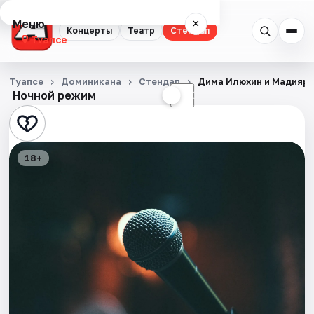
Меню
×
Концерты
Театр
Стендап
Туапсе
Концерты
Туапсе
Доминикана
Стендап
Дима Илюхин и Мадияр
Ночной режим
☀
☾
Театр
Стендап
18+
Города
Площадки
Артисты
Рейтинги