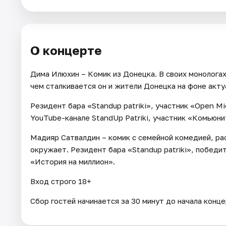
Города
О концерте
Площадки
Дима Илюхин – Комик из Донецка. В своих монологах
Артисты
чем сталкивается он и жители Донецка на фоне акту
Рейтинги
Резидент бара «Standup patriki», участник «Open M
YouTube-канале StandUp Patriki, участник «Комьюни
Мадияр Сатвалдин – комик с семейной комедией, рас
окружает. Резидент бара «Standup patriki», побе
«История на миллион».
Вход строго 18+
Сбор гостей начинается за 30 минут до начала конц