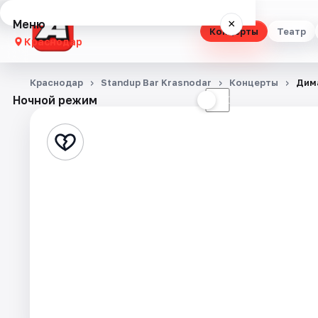
Меню
×
Концерты
Театр
Краснодар
Концерты
Краснодар
Standup Bar Krasnodar
Концерты
Дим
Ночной режим
☀
☾
Театр
Стендап
Выставки
Квесты
Экскурсии
Спорт
События