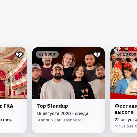
от 600 ₽
от 10 000
: ГКА
Top Standup
Фестива
высоте
19 августа 2026 • среда
четверг
22 август
Standup Bar Krasnodar
МКК Роза 