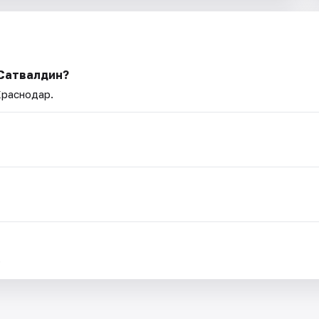
 Сатвалдин?
Краснодар.
.