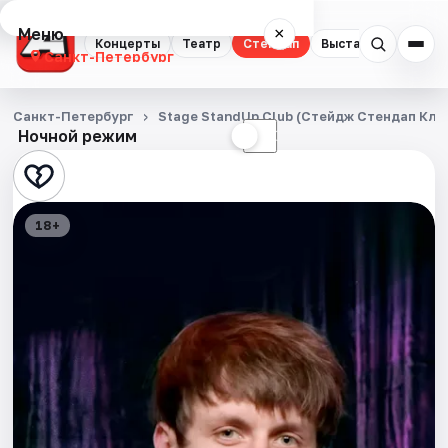
Меню
×
Концерты
Театр
Стендап
Выставки
Квест
Санкт-Петербург
Концерты
Санкт-Петербург
Stage StandUp Club (Стейдж Стендап Кла
Ночной режим
☀
☾
Театр
Стендап
18+
Выставки
Квесты
Экскурсии
Спорт
События