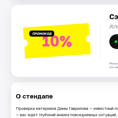
Города
Сэ
Площадки
П
ПРОМОКОД
10%
Артисты
Рейтинги
Рекла
это м
О стендапе
Проверка материала Димы Гаврилова — известный 
— вас ждёт глубокий анализ повседневных ситуаций,