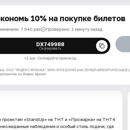
кономь 10% на покупке билетов
рименили: 7 640 раз
Проверено: 1 минуту назад
DX749988
Скопировать
1 шаг. Скопируйте промокод
ма. ООО "ЯНДЕКС МУЗЫКА", ИНН: 9705121040 erid: 25H8d7vbP8SRTvHZrUcdLB
ероприятие на Яндекс Афише!
по проектам «StandUp» на ТНТ и «Прожарка» на ТНТ4
 неожиданные наблюдения и особый стиль подачи, где