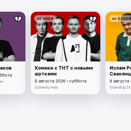
от 499 ₽
от 2 150 ₽
таков
Комики с ТНТ с новыми
Ислам Р
шутками
Саакянц
уббота
8 августа 2026 • суббота
8 августа
ow
Comedy Hub
StandUp S