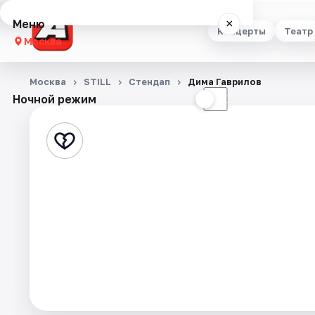
Меню
×
Концерты
Театр
Москва
Концерты
Москва
STILL
Стендап
Дима Гаврилов
Ночной режим
☀
☾
Театр
Стендап
Выставки
Квесты
Экскурсии
Спорт
События