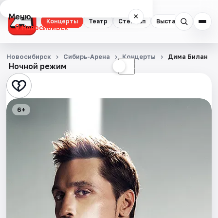
Меню
×
Концерты
Театр
Стендап
Выставки
Квест
Новосибирск
Концерты
Новосибирск
Сибирь-Арена
Концерты
Дима Билан
Ночной режим
☀
☾
Театр
Стендап
6+
Выставки
Квесты
Экскурсии
Спорт
События