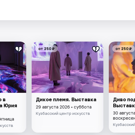
.
от 250 ₽
от 250 ₽
 в
Дикое племя. Выставка
Диво по
а Юрия
Выставк
29 августа 2026 • суббота
30 августа
Кузбасский центр искусств
воскресе
пятница
Кузбасский
скусств