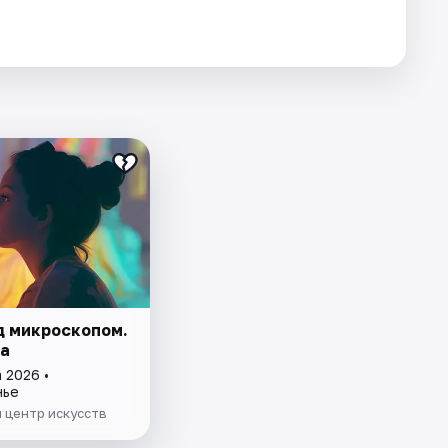
д микроскопом.
а
 2026 •
нье
 центр искусств