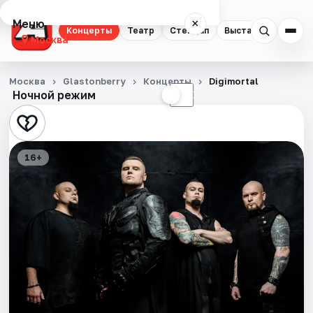
Меню
×
Концерты
Театр
Стендап
Выставки
Квест
Москва
Концерты
Москва
Glastonberry
Концерты
Digimortal
Ночной режим
☀
☾
Театр
Стендап
16+
Выставки
Квесты
Экскурсии
Спорт
События