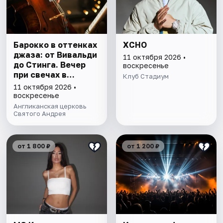
Барокко в оттенках
XCHO
джаза: от Вивальди
11 октября 2026 •
до Стинга. Вечер
воскресенье
при свечах в
Клуб Стадиум
англиканском
11 октября 2026 •
соборе
воскресенье
Англиканская церковь
Святого Андрея
от 1 800 ₽
от 1 200 ₽