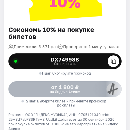
10%
Сэкономь 10% на покупке
билетов
Применили: 8 371 раз
Проверено: 1 минуту назад
DX749988
Скопировать
1 шаг. Скопируйте промокод
от 1 800 ₽
на Яндекс Афише
2 шаг. Выберите билет и примените промокод
до оплаты
Реклама. ООО "ЯНДЕКС МУЗЫКА", ИНН: 9705121040 erid:
25H8d7vbP8SRTvHZrUcdLB
Действует до 30 сентября 2026
при покупке билетов от 3 000 ₽ на это мероприятие на Яндекс
Афише!