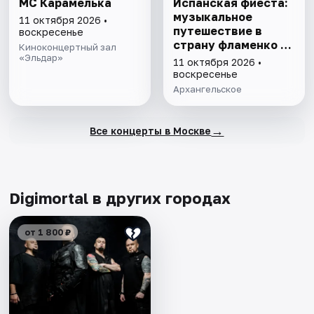
MC Карамелька
Испанская фиеста:
музыкальное
11 октября 2026 •
путешествие в
воскресенье
страну фламенко и
Киноконцертный зал
«Эльдар»
яркого солнца
11 октября 2026 •
воскресенье
Архангельское
→
Все концерты в Москве
Digimortal в других городах
от 1 800 ₽