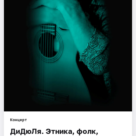
Площадки
Артисты
Рейтинги
Концерт
ДиДюЛя. Этника, фолк,