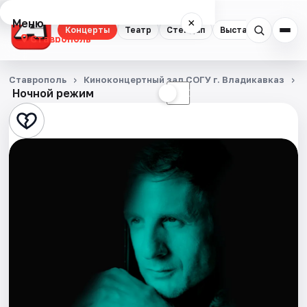
Меню
×
Концерты
Театр
Стендап
Выставки
Спорт
Ставрополь
Концерты
Ставрополь
Киноконцертный зал СОГУ г. Владикавказ
Ночной режим
☀
☾
Театр
Стендап
Выставки
Спорт
События
Города