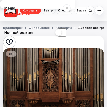
Меню
×
Концерты
Театр
Стендап
Выставки
Квест
Красноярск
Концерты
Красноярск
Филармония
Концерты
Диалоги без гра
Ночной режим
☀
☾
Театр
Стендап
12+
Выставки
Квесты
Экскурсии
Спорт
События