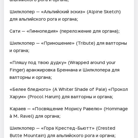
Шилклопер — «Альпийский эскиз» (Alpine Sketch)
для альпийского рога и органа;
Сати — «Гимнопедия» (переложение для органа);
Шилклопер — «Приношение» (Tribute) для валторны
и органа;
«Пляшу под твою дудку» (Wrapped around your
Finger) аранжировка Бреннана и Шилклопера для
валторны и органа;
«Белее бледного» (A Whiter Shade of Pale) «Прокол
Харум» (Procol Harum) для валторны и органа;
Караев — «Посвящение Морису Равелю» (Hommage
à M. Ravel) для органа;
Шилклопер — «Гора Крестед-Бьютт» (Crested
Butte Mountain) для альпийского рога и органа;