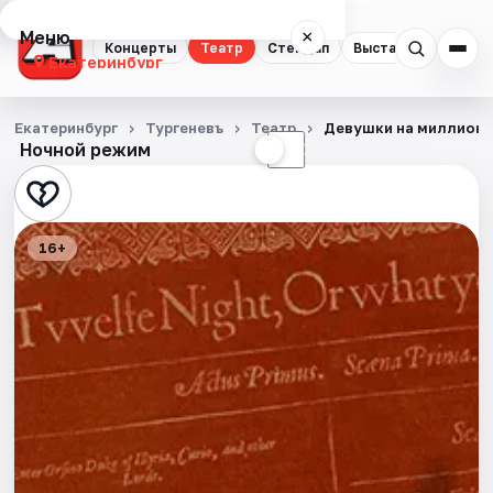
Меню
×
Концерты
Театр
Стендап
Выставки
Квест
Екатеринбург
Концерты
Екатеринбург
Тургеневъ
Театр
Девушки на миллион
Ночной режим
☀
☾
Театр
Стендап
16+
Выставки
Квесты
Экскурсии
Спорт
События