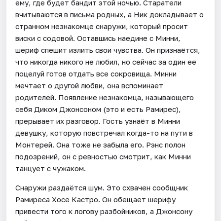
ему, где будет бандит этой ночью. Старатели
вчитываются в письма родных, а Ник докладывает о
странном незнакомце снаружи, который просит
виски с содовой. Оставшись наедине с Минни,
шериф спешит излить свои чувства. Он признаётся,
что никогда никого не любил, но сейчас за один её
поцелуй готов отдать все сокровища. Минни
мечтает о другой любви, она вспоминает
родителей. Появление незнакомца, называющего
себя Диком Джонсоном (это и есть Рамирес),
прерывает их разговор. Гость узнаёт в Минни
девушку, которую повстречал когда-то на пути в
Монтерей. Она тоже не забыла его. Рэнс полон
подозрений, он с ревностью смотрит, как Минни
танцует с чужаком.
Снаружи раздаётся шум. Это схвачен сообщник
Рамиреса Хосе Кастро. Он обещает шерифу
привести того к логову разбойников, а Джонсону