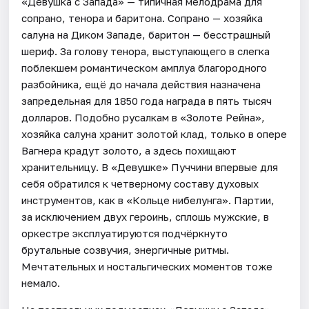
«Девушка с Запада» — типичная мелодрама для
сопрано, тенора и баритона. Сопрано — хозяйка
салуна на Диком Западе, баритон — бесстрашный
шериф. За голову тенора, выступающего в слегка
поблекшем романтическом амплуа благородного
разбойника, ещё до начала действия назначена
запредельная для 1850 года награда в пять тысяч
долларов. Подобно русалкам в «Золоте Рейна»,
хозяйка салуна хранит золотой клад, только в опере
Вагнера крадут золото, а здесь похищают
хранительницу. В «Девушке» Пуччини впервые для
себя обратился к четверному составу духовых
инструментов, как в «Кольце нибелунга». Партии,
за исключением двух героинь, сплошь мужские, в
оркестре эксплуатируются подчёркнуто
брутальные созвучия, энергичные ритмы.
Мечтательных и ностальгических моментов тоже
немало.