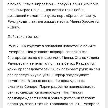
в покер. Если выиграет он — получит её и Джонсона,
если выиграет она — Дик останется с ней. В
решающий момент девушка передёргивает карту.
Рэнс уходит, затаив жажду мести. Минни бросается
к Дику.
Действие третье:
Рэнс и Ник грустят в ожидании новостей о поимке
Рамиреса. Ник утешает шерифа, говоря о его
благородстве по отношению к Минни. Она вы́ходила
Рамиреса, и теперь тот опять в бегах. Раздаются
крики преследователей. Эшби потирает руки: на сей
раз преступнику не уйти. Шериф предвкушает
отмщение. В конце концов беглеца удаётся
схватить Соноре. Парни радостно приплясывают:
сейчас свершится правосудие. Ник тайком
предупреждает Билли Кролика (который готовит
верёвку), чтобы тот не торопился вешать Рамиреса.