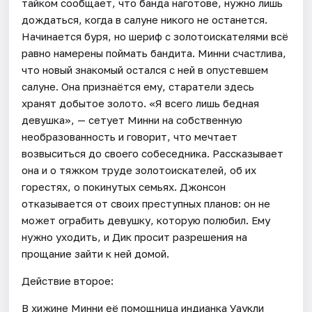
тайком сообщает, что банда наготове, нужно лишь
дождаться, когда в салуне никого не останется.
Начинается буря, но шериф с золотоискателями всё
равно намерены поймать бандита. Минни счастлива,
что новый знакомый остался с ней в опустевшем
салуне. Она признаётся ему, старатели здесь
хранят добытое золото. «Я всего лишь бедная
девушка», — сетует Минни на собственную
необразованность и говорит, что мечтает
возвыситься до своего собеседника. Рассказывает
она и о тяжком труде золотоискателей, об их
горестях, о покинутых семьях. Джонсон
отказывается от своих преступных планов: он не
может ограбить девушку, которую полюбил. Ему
нужно уходить, и Дик просит разрешения на
прощание зайти к ней домой.
Действие второе:
В хижине Минни её помощница индианка Уаукли