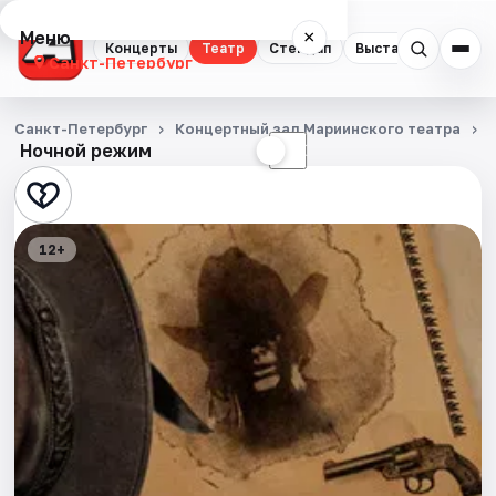
Меню
×
Концерты
Театр
Стендап
Выставки
Квест
Санкт-Петербург
Концерты
Санкт-Петербург
Концертный зал Мариинского театра
Ночной режим
☀
☾
Театр
Стендап
12+
Выставки
Квесты
Экскурсии
Спорт
События