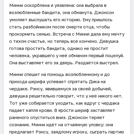
Минни оскорблена и уязвлена: она выбрала в
возлюбленные бандита, она обманута. Джонсон
умоляет выслушать его историю. Ему пришлось
стать разбойником после смерти отца, чтобы
прокормить семью. Встреча с Минни дала ему мечту
о тихом счастье, но теперь всё кончено. Девушка
готова простить бандита, однако не простит
человека, укравшего у неё обманом первый поцелуй.
Она выставляет его за дверь. Раздаётся выстрел.
Минни спешит на помощь возлюбленному и до
прихода шерифа успевает спрятать Дика на
чердаке. Рэнсу, явившемуся за своей добычей,
девушка решительно говорит, что у неё никого нет.
Тот уже собирается уходить, как вдруг с чердака
падает капля крови. В ярости шериф заставляет
раненого спуститься вниз. Джонсон теряет
сознание. Минни идёт на отчаянную уловку: она
предлагает Рэнсу, заядлому игроку, сыграть партию