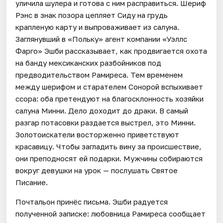
уличила шулера и готова с ним расправиться. Шериф
Рэнс в знак позора цепляет Сиду на грудь
крапленую карту и выпроваживает из салуна.
Заглянувший в «Польку» агент компании «Уэллс
Фарго» Эшби рассказывает, как продвигается охота
на банду мексиканских разбойников под
предводительством Рамиреса. Тем временем
между шерифом и старателем Сонорой вспыхивает
ссора: оба претендуют на благосклонность хозяйки
салуна Минни. Дело доходит до драки. В самый
разгар потасовки раздается выстрел, это Минни.
Золотоискатели восторженно приветствуют
красавицу. Чтобы загладить вину за происшествие,
они преподносят ей подарки. Мужчины собираются
вокруг девушки на урок — послушать Святое
Писание.
Почтальон принёс письма. Эшби радуется
полученной записке: любовница Рамиреса сообщает