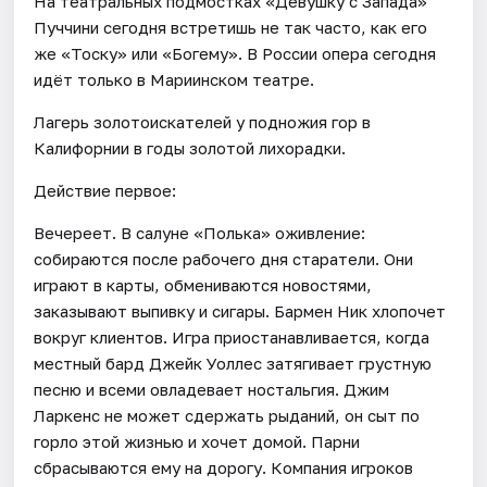
На театральных подмостках «Девушку с Запада»
Пуччини сегодня встретишь не так часто, как его
же «Тоску» или «Богему». В России опера сегодня
идёт только в Мариинском театре.
Лагерь золотоискателей у подножия гор в
Калифорнии в годы золотой лихорадки.
Действие первое:
Вечереет. В салуне «Полька» оживление:
собираются после рабочего дня старатели. Они
играют в карты, обмениваются новостями,
заказывают выпивку и сигары. Бармен Ник хлопочет
вокруг клиентов. Игра приостанавливается, когда
местный бард Джейк Уоллес затягивает грустную
песню и всеми овладевает ностальгия. Джим
Ларкенс не может сдержать рыданий, он сыт по
горло этой жизнью и хочет домой. Парни
сбрасываются ему на дорогу. Компания игроков