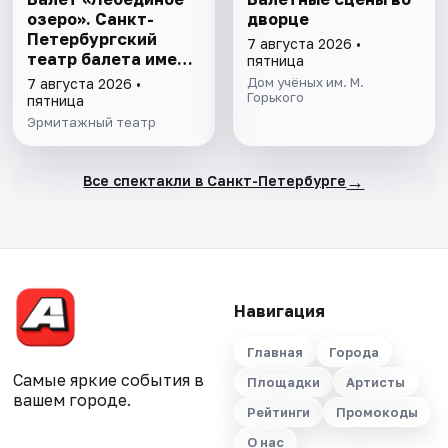
озеро». Санкт-
дворце
Петербургский
7 августа 2026 •
театр балета имени
пятница
П.И. Чайковского
Дом учёных им. М.
7 августа 2026 •
Горького
пятница
Эрмитажный театр
→
Все спектакли в Санкт-Петербурге
Навигация
Главная
Города
Самые яркие события в
Площадки
Артисты
вашем городе.
Рейтинги
Промокоды
О нас