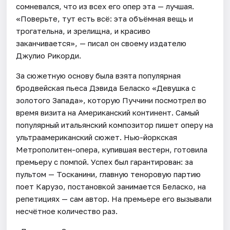
сомневался, что из всех его опер эта — лучшая.
«Поверьте, тут есть всё: эта объёмная вещь и
трогательна, и зрелищна, и красиво
заканчивается», — писал он своему издателю
Джулио Рикорди.
За сюжетную основу была взята популярная
бродвейская пьеса Дэвида Беласко «Девушка с
золотого Запада», которую Пуччини посмотрел во
время визита на Американский континент. Самый
популярный итальянский композитор пишет оперу на
ультраамериканский сюжет. Нью-йоркская
Метрополитен-опера, купившая вестерн, готовила
премьеру с помпой. Успех был гарантирован: за
пультом — Тосканини, главную теноровую партию
поет Карузо, постановкой занимается Беласко, на
репетициях — сам автор. На премьере его вызывали
несчётное количество раз.