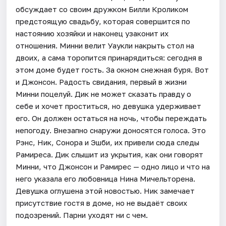
обсуждает со своим дружком Билли Кроликом
предстоящую свадьбу, которая совершится по
настоянию хозяйки и наконец узаконит их
отношения. Минни велит Уаукли накрыть стол на
двоих, а сама торопится принарядиться: сегодня в
этом доме будет гость. За окном снежная буря. Вот
и Джонсон. Радость свидания, первый в жизни
Минни поцелуй. Дик не может сказать правду о
себе и хочет проститься, но девушка удерживает
его. Он должен остаться на ночь, чтобы переждать
непогоду. Внезапно снаружи доносятся голоса. Это
Рэнс, Ник, Сонора и Эшби, их привели сюда следы
Рамиреса. Дик слышит из укрытия, как они говорят
Минни, что Джонсон и Рамирес — одно лицо и что на
него указала его любовница Нина Мичельторена.
Девушка оглушена этой новостью. Ник замечает
присутствие гостя в доме, но не выдаёт своих
подозрений. Парни уходят ни с чем.