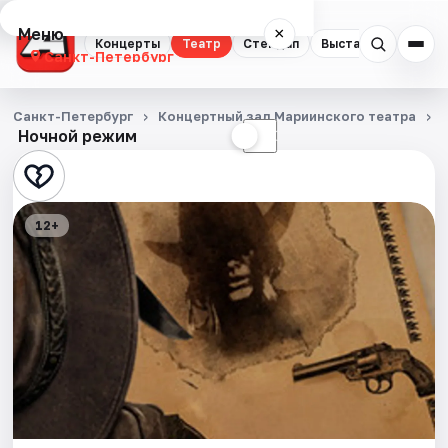
Меню
×
Концерты
Театр
Стендап
Выставки
Квест
Санкт-Петербург
Концерты
Санкт-Петербург
Концертный зал Мариинского театра
Ночной режим
☀
☾
Театр
Стендап
12+
Выставки
Квесты
Экскурсии
Спорт
События