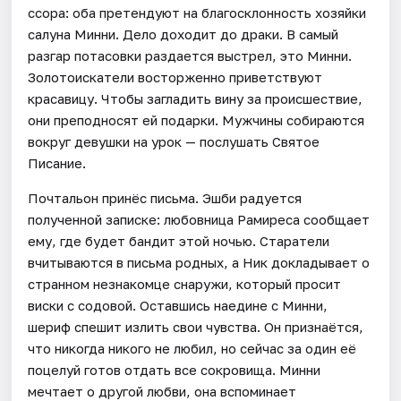
ссора: оба претендуют на благосклонность хозяйки
салуна Минни. Дело доходит до драки. В самый
разгар потасовки раздается выстрел, это Минни.
Золотоискатели восторженно приветствуют
красавицу. Чтобы загладить вину за происшествие,
они преподносят ей подарки. Мужчины собираются
вокруг девушки на урок — послушать Святое
Писание.
Почтальон принёс письма. Эшби радуется
полученной записке: любовница Рамиреса сообщает
ему, где будет бандит этой ночью. Старатели
вчитываются в письма родных, а Ник докладывает о
странном незнакомце снаружи, который просит
виски с содовой. Оставшись наедине с Минни,
шериф спешит излить свои чувства. Он признаётся,
что никогда никого не любил, но сейчас за один её
поцелуй готов отдать все сокровища. Минни
мечтает о другой любви, она вспоминает