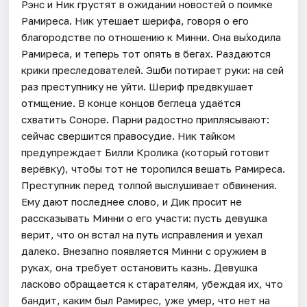
Рэнс и Ник грустят в ожидании новостей о поимке
Рамиреса. Ник утешает шерифа, говоря о его
благородстве по отношению к Минни. Она вы́ходила
Рамиреса, и теперь тот опять в бегах. Раздаются
крики преследователей. Эшби потирает руки: на сей
раз преступнику не уйти. Шериф предвкушает
отмщение. В конце концов беглеца удаётся
схватить Соноре. Парни радостно приплясывают:
сейчас свершится правосудие. Ник тайком
предупреждает Билли Кролика (который готовит
верёвку), чтобы тот не торопился вешать Рамиреса.
Преступник перед толпой выслушивает обвинения.
Ему дают последнее слово, и Дик просит не
рассказывать Минни о его участи: пусть девушка
верит, что он встал на путь исправления и уехал
далеко. Внезапно появляется Минни c оружием в
руках, она требует остановить казнь. Девушка
ласково обращается к старателям, убеждая их, что
бандит, каким был Рамирес, уже умер, что нет на