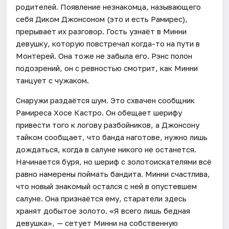
родителей. Появление незнакомца, называющего
себя Диком Джонсоном (это и есть Рамирес),
прерывает их разговор. Гость узнаёт в Минни
девушку, которую повстречал когда-то на пути в
Монтерей. Она тоже не забыла его. Рэнс полон
подозрений, он с ревностью смотрит, как Минни
танцует с чужаком.
Снаружи раздаётся шум. Это схвачен сообщник
Рамиреса Хосе Кастро. Он обещает шерифу
привести того к логову разбойников, а Джонсону
тайком сообщает, что банда наготове, нужно лишь
дождаться, когда в салуне никого не останется.
Начинается буря, но шериф с золотоискателями всё
равно намерены поймать бандита. Минни счастлива,
что новый знакомый остался с ней в опустевшем
салуне. Она признаётся ему, старатели здесь
хранят добытое золото. «Я всего лишь бедная
девушка», — сетует Минни на собственную