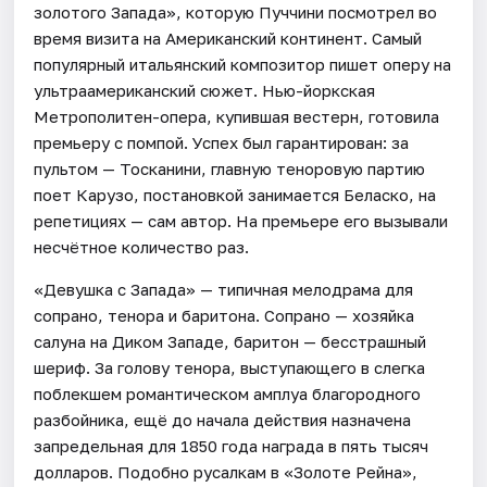
золотого Запада», которую Пуччини посмотрел во
время визита на Американский континент. Самый
популярный итальянский композитор пишет оперу на
ультраамериканский сюжет. Нью-йоркская
Метрополитен-опера, купившая вестерн, готовила
премьеру с помпой. Успех был гарантирован: за
пультом — Тосканини, главную теноровую партию
поет Карузо, постановкой занимается Беласко, на
репетициях — сам автор. На премьере его вызывали
несчётное количество раз.
«Девушка с Запада» — типичная мелодрама для
сопрано, тенора и баритона. Сопрано — хозяйка
салуна на Диком Западе, баритон — бесстрашный
шериф. За голову тенора, выступающего в слегка
поблекшем романтическом амплуа благородного
разбойника, ещё до начала действия назначена
запредельная для 1850 года награда в пять тысяч
долларов. Подобно русалкам в «Золоте Рейна»,