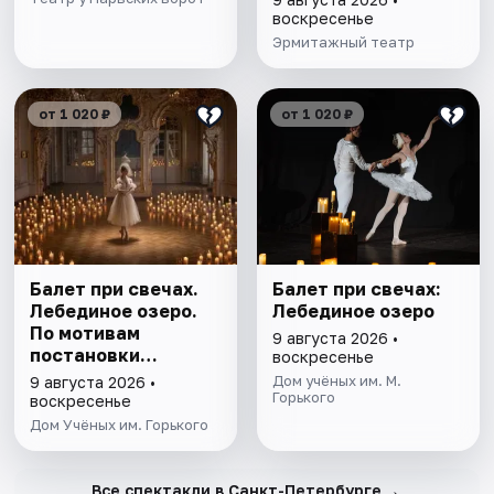
воскресенье
Эрмитажный театр
от 1 020 ₽
от 1 020 ₽
Балет при свечах.
Балет при свечах:
Лебединое озеро.
Лебединое озеро
По мотивам
9 августа 2026 •
постановки
воскресенье
Мариуса Петипа
Дом учёных им. М.
9 августа 2026 •
Горького
воскресенье
Дом Учёных им. Горького
→
Все спектакли в Санкт-Петербурге