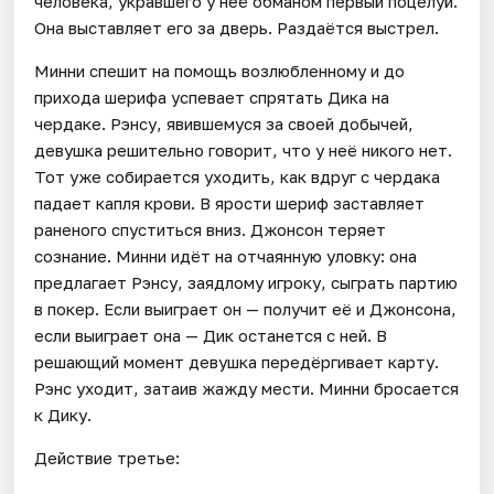
человека, укравшего у неё обманом первый поцелуй.
Она выставляет его за дверь. Раздаётся выстрел.
Минни спешит на помощь возлюбленному и до
прихода шерифа успевает спрятать Дика на
чердаке. Рэнсу, явившемуся за своей добычей,
девушка решительно говорит, что у неё никого нет.
Тот уже собирается уходить, как вдруг с чердака
падает капля крови. В ярости шериф заставляет
раненого спуститься вниз. Джонсон теряет
сознание. Минни идёт на отчаянную уловку: она
предлагает Рэнсу, заядлому игроку, сыграть партию
в покер. Если выиграет он — получит её и Джонсона,
если выиграет она — Дик останется с ней. В
решающий момент девушка передёргивает карту.
Рэнс уходит, затаив жажду мести. Минни бросается
к Дику.
Действие третье: