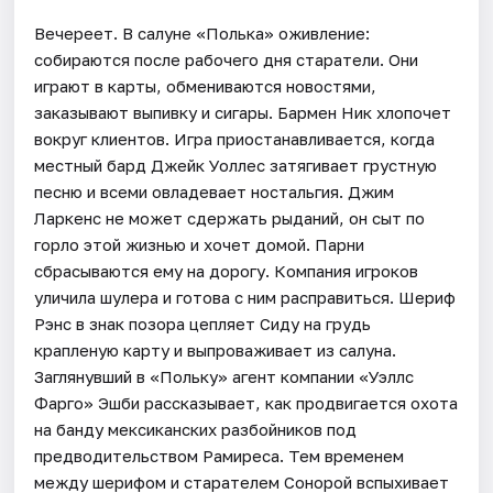
Вечереет. В салуне «Полька» оживление:
собираются после рабочего дня старатели. Они
играют в карты, обмениваются новостями,
заказывают выпивку и сигары. Бармен Ник хлопочет
вокруг клиентов. Игра приостанавливается, когда
местный бард Джейк Уоллес затягивает грустную
песню и всеми овладевает ностальгия. Джим
Ларкенс не может сдержать рыданий, он сыт по
горло этой жизнью и хочет домой. Парни
сбрасываются ему на дорогу. Компания игроков
уличила шулера и готова с ним расправиться. Шериф
Рэнс в знак позора цепляет Сиду на грудь
крапленую карту и выпроваживает из салуна.
Заглянувший в «Польку» агент компании «Уэллс
Фарго» Эшби рассказывает, как продвигается охота
на банду мексиканских разбойников под
предводительством Рамиреса. Тем временем
между шерифом и старателем Сонорой вспыхивает