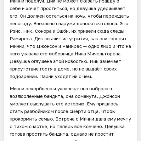
Минни поцелуй. Дик не может сказать правду о
себе и хочет проститься, но девушка удерживает
его. Он должен остаться на ночь, чтобы переждать
непогоду. Внезапно снаружи доносятся голоса. Это
Рэнс, Ник, Сонора и Эшби, их привели сюда следы
Рамиреса. Дик слышит из укрытия, как они говорят
Минни, что Джонсон и Рамирес — одно лицо и что на
него указала его любовница Нина Мичельторена.
Девушка оглушена этой новостью. Ник замечает
присутствие гостя в доме, но не выдаёт своих
подозрений. Парни уходят ни с чем.
Минни оскорблена и уязвлена: она выбрала в
возлюбленные бандита, она обманута. Джонсон
умоляет выслушать его историю. Ему пришлось
стать разбойником после смерти отца, чтобы
прокормить семью. Встреча с Минни дала ему мечту
о тихом счастье, но теперь всё кончено. Девушка
готова простить бандита, однако не простит