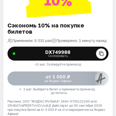
10%
Сэкономь 10% на покупке
билетов
Применили: 8 031 раз
Проверено: 1 минуту назад
DX749988
Скопировать
1 шаг. Скопируйте промокод
от 1 000 ₽
на Яндекс Афише
2 шаг. Выберите билет и примените промокод
до оплаты
Реклама. ООО "ЯНДЕКС МУЗЫКА", ИНН: 9705121040 erid:
25H8d7vbP8SRTvHZrUcdLB
Действует до 30 сентября 2026
при покупке билетов от 3 000 ₽ на это мероприятие на Яндекс
Афише!