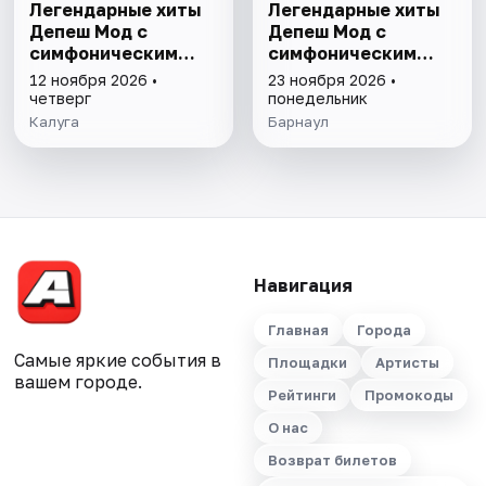
Легендарные хиты
Легендарные хиты
Депеш Мод с
Депеш Мод с
симфоническим
симфоническим
оркестром
оркестром
12 ноября 2026 •
23 ноября 2026 •
четверг
понедельник
Калуга
Барнаул
Навигация
Главная
Города
Самые яркие события в
Площадки
Артисты
вашем городе.
Рейтинги
Промокоды
О нас
Возврат билетов