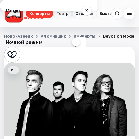
Меню
×
Концерты
Театр
Стендап
Выставки
Квест
Новокузнецк
Концерты
Новокузнецк
Алюминщик
Концерты
Devotion Mode.
Ночной режим
☀
☾
Театр
Стендап
6+
Выставки
Квесты
Экскурсии
События