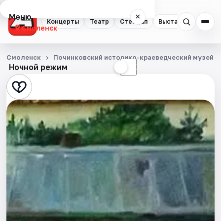
Меню
×
Концерты
Театр
Стендап
Выставки
Экску
Смоленск
Концерты
Смоленск
Починковский историко-краеведческий музей
Ночной режим
☀
☾
Театр
Стендап
Выставки
Экскурсии
Спорт
События