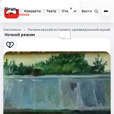
Меню
×
Концерты
Театр
Стендап
Выставки
Экску
Смоленск
Концерты
Смоленск
Починковский историко-краеведческий музей
Ночной режим
☀
☾
Театр
Стендап
Выставки
Экскурсии
Спорт
События