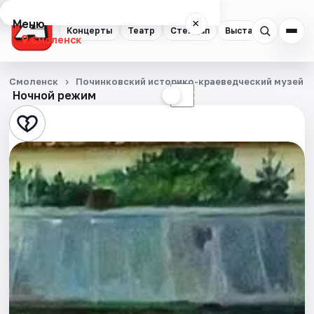
Меню
×
Концерты
Театр
Стендап
Выставки
Экску
Смоленск
Концерты
Смоленск
Починковский историко-краеведческий музей
Ночной режим
☀
☾
Театр
Стендап
Выставки
Экскурсии
Спорт
События