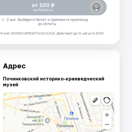
от 100 ₽
на Kassir.ru
2 шаг. Выберите билет и примените промокод
до оплаты
 erid: 25H8d7vbP8SRTvHZrUcdLB.
Действует до 31 августа 2026
Адрес
Починковский историко-краеведческий
музей