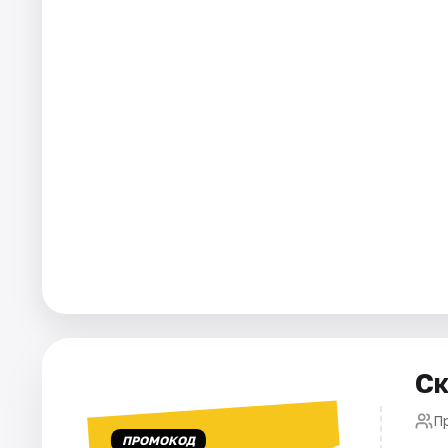
Города
Площадки
Артисты
Рейтинги
Ск
П
ПРОМОКОД