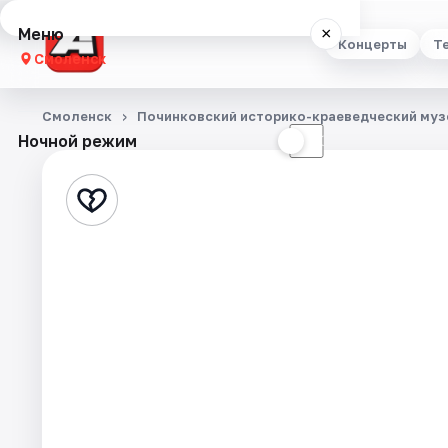
Меню
×
Концерты
Т
Смоленск
Концерты
Смоленск
Починковский историко-краеведческий муз
Ночной режим
☀
☾
Театр
Стендап
Выставки
Экскурсии
Спорт
События