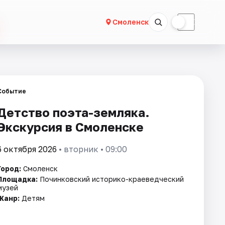
☀
☾
Смоленск
Событие
Детство поэта-земляка.
Экскурсия в Смоленске
6 октября 2026
• вторник • 09:00
Город:
Смоленск
Площадка:
Починковский историко-краеведческий
музей
Жанр:
Детям