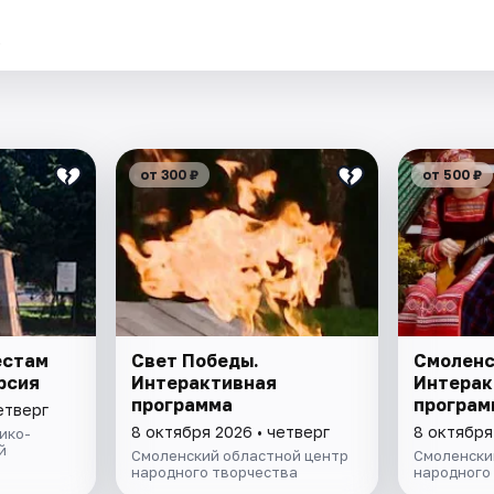
.
от 300 ₽
от 500 ₽
естам
Свет Победы.
Смоленс
рсия
Интерактивная
Интерак
программа
програм
етверг
8 октября 2026 • четверг
8 октября
ико-
й
Смоленский областной центр
Смоленски
народного творчества
народного