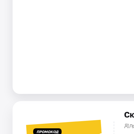
Города
Площадки
Артисты
Рейтинги
Ск
П
ПРОМОКОД