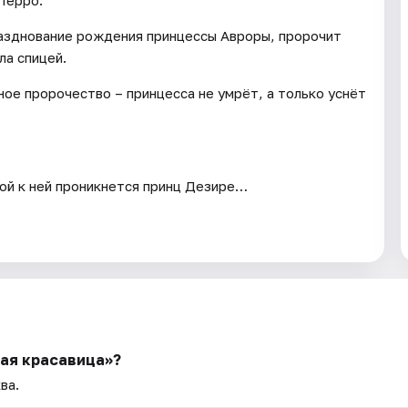
разднование рождения принцессы Авроры, пророчит
ла спицей.
ое пророчество – принцесса не умрёт, а только уснёт
ой к ней проникнется принц Дезире…
щая красавица»?
ва.