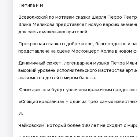
Петипа и И.
Всеволжский по мотивам сказки Шарля Перро Театр
Элика Меликова представляет новую версию знамен
для самых маленьких зрителей.
Прекрасная сказка о добре и зле, благородстве и з
представлена на сцене Москонцерт Холла в новом ф
Динамичный сюжет, легендарная музыка Петра Ильи
высокий уровень исполнительского мастерства арти
знакомства детей с миром балета.
Юные зрители будут увлечены красочным представле
«Спящая красавица» – один из трёх самых известных
И.
Чайковским, который более 130 лет не сходит с ми
В основе сюжета лежит одноимённая сказка Шарля 