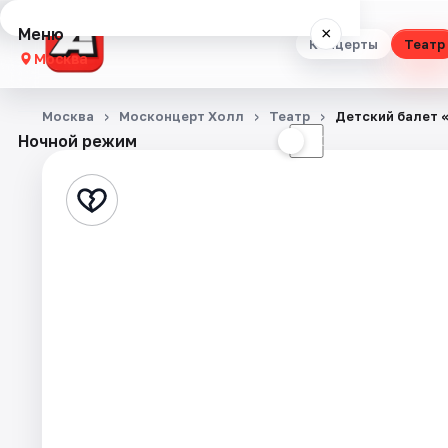
Меню
×
Концерты
Театр
Москва
Концерты
Москва
Москонцерт Холл
Театр
Детский балет 
Ночной режим
☀
☾
Театр
Стендап
Выставки
Квесты
Экскурсии
Спорт
События