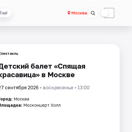
☀
☾
Москва
Ещё
Спектакль
Детский балет «Спящая
красавица» в Москве
27 сентября 2026
• воскресенье • 13:00
Город:
Москва
Площадка:
Москонцерт Холл