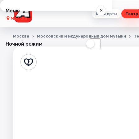
Меню
×
Концерты
Театр
Москва
Концерты
Москва
Московский международный дом музыки
Те
Ночной режим
☀
☾
Театр
Стендап
Выставки
Квесты
Экскурсии
Спорт
События