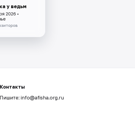
ка у ведьм
ря 2026 •
нье
озиторов
Контакты
Пишите: info@afisha.org.ru