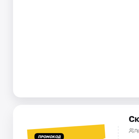
Города
Площадки
Артисты
Рейтинги
Ск
П
ПРОМОКОД