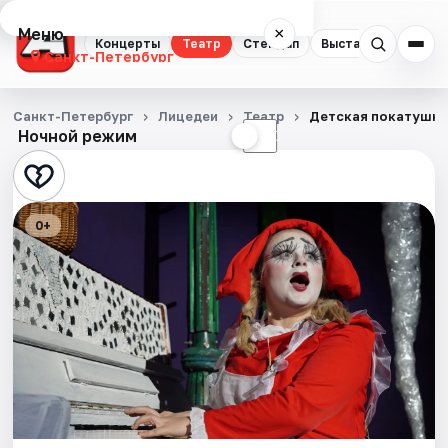
Меню
×
Концерты
Театр
Стендап
Выставки
Квест
Санкт-Петербург
Концерты
Санкт-Петербург
Лицедеи
Театр
Детская покатушк
Ночной режим
☀
☾
Театр
Стендап
0+
Выставки
Квесты
Экскурсии
Спорт
События