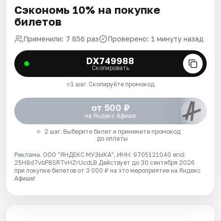
Сэкономь 10% на покупке
билетов
Применили: 7 856 раз
Проверено: 1 минуту назад
DX749988
Скопировать
1 шаг. Скопируйте промокод
от 500 ₽
на Яндекс Афише
2 шаг. Выберите билет и примените промокод
до оплаты
Реклама. ООО "ЯНДЕКС МУЗЫКА", ИНН: 9705121040 erid:
25H8d7vbP8SRTvHZrUcdLB
Действует до 30 сентября 2026
при покупке билетов от 3 000 ₽ на это мероприятие на Яндекс
Афише!