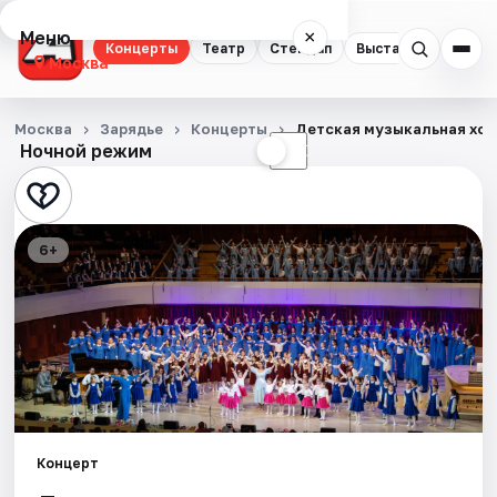
Меню
×
Концерты
Театр
Стендап
Выставки
Квест
Москва
Концерты
Москва
Зарядье
Концерты
Детская музыкальная хор
Ночной режим
☀
☾
Театр
Стендап
6+
Выставки
Квесты
Экскурсии
Спорт
Концерт
События