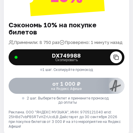
Сэкономь 10% на покупке
билетов
Применили: 8 750 раз
Проверено: 1 минуту назад
DX749988
Скопировать
1 шаг. Скопируйте промокод
от 1 000 ₽
на Яндекс Афише
2 шаг. Выберите билет и примените промокод
до оплаты
Реклама. ООО "ЯНДЕКС МУЗЫКА", ИНН: 9705121040 erid:
25H8d7vbP8SRTvHZrUcdLB
Действует до 30 сентября 2026
при покупке билетов от 3 000 ₽ на это мероприятие на Яндекс
Афише!