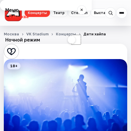
Меню
×
Концерты
Театр
Стендап
Выставки
Квест
Москва
Концерты
Москва
VK Stadium
Концерты
Дети хайпа
Ночной режим
☀
☾
Театр
Стендап
18+
Выставки
Квесты
Экскурсии
Спорт
События