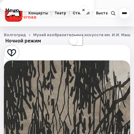
Меню
×
Концерты
Театр
Стендап
Выставки
Квест
Волгоград
Концерты
Волгоград
Музей изобразительных искусств им. И.И. Машк
Ночной режим
☀
☾
Театр
Стендап
Выставки
Квесты
Экскурсии
Спорт
События