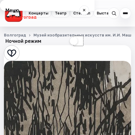
Меню
×
Концерты
Театр
Стендап
Выставки
Квест
Волгоград
Концерты
Волгоград
Музей изобразительных искусств им. И.И. Машк
Ночной режим
☀
☾
Театр
Стендап
Выставки
Квесты
Экскурсии
Спорт
События