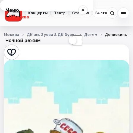
Меню
×
Концерты
Театр
Стендап
Выставки
Квест
Москва
Концерты
Москва
ДК им. Зуева & ДК Зуева
Детям
Денискины р
Ночной режим
☀
☾
Театр
Стендап
Выставки
Квесты
Экскурсии
Спорт
События