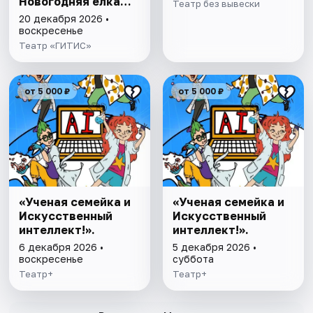
Новогодняя ёлка
Театр без вывески
2026-2027
20 декабря 2026 •
воскресенье
Театр «ГИТИС»
от 5 000 ₽
от 5 000 ₽
«Ученая семейка и
«Ученая семейка и
Искусственный
Искусственный
интеллект!».
интеллект!».
6 декабря 2026 •
5 декабря 2026 •
воскресенье
суббота
Театр+
Театр+