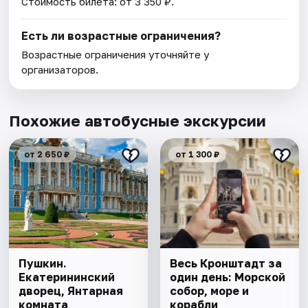
Стоимость билета: от 3 350 ₽.
Есть ли возрастные ограничения?
Возрастные ограничения уточняйте у
организаторов.
Похожие автобусные экскурсии
от 2 650 ₽
от 1 300 ₽
Пушкин.
Весь Кронштадт за
Екатерининский
один день: Морской
дворец, Янтарная
собор, море и
комната
корабли