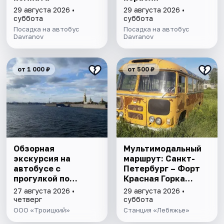
29 августа 2026 •
29 августа 2026 •
суббота
суббота
Посадка на автобус
Посадка на автобус
Davranov
Davranov
от 1 000 ₽
от 500 ₽
Обзорная
Мультимодальный
экскурсия на
маршрут: Санкт-
автобусе с
Петербург – Форт
прогулкой по
Красная Горка
Петропавловской
Электропоезд +
27 августа 2026 •
29 августа 2026 •
крепости
Ретро-автобус
четверг
суббота
ПАЗ-672М
ООО «Троицкий»
Станция «Лебяжье»