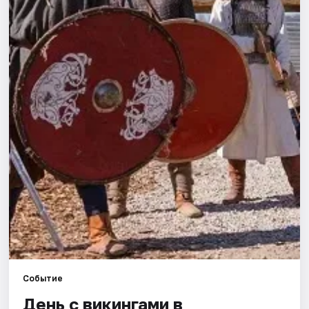
Города
Площадки
Артисты
Рейтинги
Событие
День с викингами в