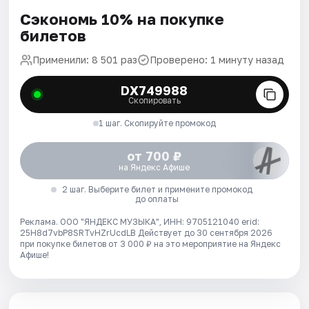
Сэкономь 10% на покупке
билетов
Применили: 8 501 раз
Проверено: 1 минуту назад
DX749988
Скопировать
1 шаг. Скопируйте промокод
от 700 ₽
на Яндекс Афише
2 шаг. Выберите билет и примените промокод
до оплаты
Реклама. ООО "ЯНДЕКС МУЗЫКА", ИНН: 9705121040 erid:
25H8d7vbP8SRTvHZrUcdLB
Действует до 30 сентября 2026
при покупке билетов от 3 000 ₽ на это мероприятие на Яндекс
Афише!